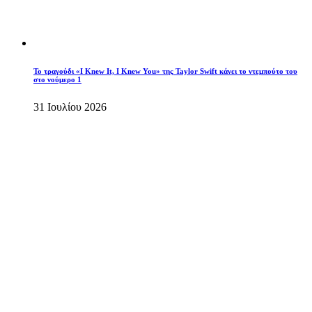
Το τραγούδι «I Knew It, I Knew You» της Taylor Swift κάνει το ντεμπούτο του
στο νούμερο 1
31 Ιουλίου 2026