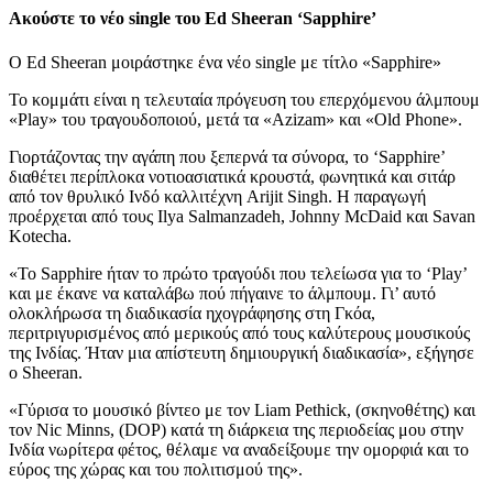
Ακούστε το νέο single του Ed Sheeran ‘Sapphire’
Ο Ed Sheeran μοιράστηκε ένα νέο single με τίτλο «Sapphire»
Το κομμάτι είναι η τελευταία πρόγευση του επερχόμενου άλμπουμ
«Play» του τραγουδοποιού, μετά τα «Azizam» και «Old Phone».
Γιορτάζοντας την αγάπη που ξεπερνά τα σύνορα, το ‘Sapphire’
διαθέτει περίπλοκα νοτιοασιατικά κρουστά, φωνητικά και σιτάρ
από τον θρυλικό Ινδό καλλιτέχνη Arijit Singh. Η παραγωγή
προέρχεται από τους Ilya Salmanzadeh, Johnny McDaid και Savan
Kotecha.
«Το Sapphire ήταν το πρώτο τραγούδι που τελείωσα για το ‘Play’
και με έκανε να καταλάβω πού πήγαινε το άλμπουμ. Γι’ αυτό
ολοκλήρωσα τη διαδικασία ηχογράφησης στη Γκόα,
περιτριγυρισμένος από μερικούς από τους καλύτερους μουσικούς
της Ινδίας. Ήταν μια απίστευτη δημιουργική διαδικασία», εξήγησε
ο Sheeran.
«Γύρισα το μουσικό βίντεο με τον Liam Pethick, (σκηνοθέτης) και
τον Nic Minns, (DOP) κατά τη διάρκεια της περιοδείας μου στην
Ινδία νωρίτερα φέτος, θέλαμε να αναδείξουμε την ομορφιά και το
εύρος της χώρας και του πολιτισμού της».