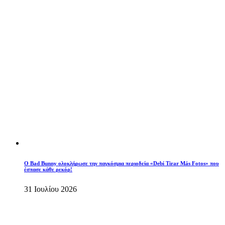
Ο Bad Bunny ολοκλήρωσε την παγκόσμια περιοδεία «Debí Tirar Más Fotos» που
έσπασε κάθε ρεκόρ!
31 Ιουλίου 2026