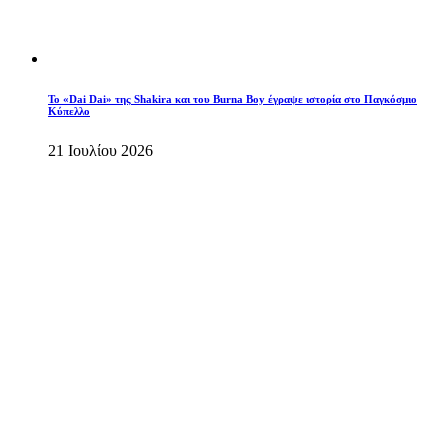
To «Dai Dai» της Shakira και του Burna Boy έγραψε ιστορία στο Παγκόσμιο
Κύπελλο
21 Ιουλίου 2026