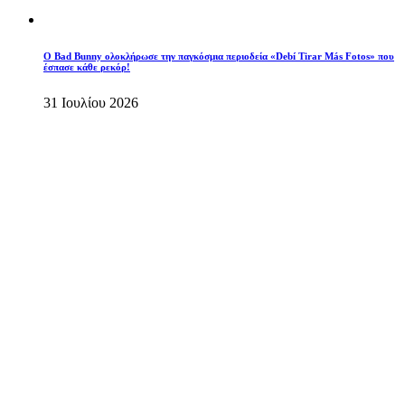
Ο Bad Bunny ολοκλήρωσε την παγκόσμια περιοδεία «Debí Tirar Más Fotos» που
έσπασε κάθε ρεκόρ!
31 Ιουλίου 2026