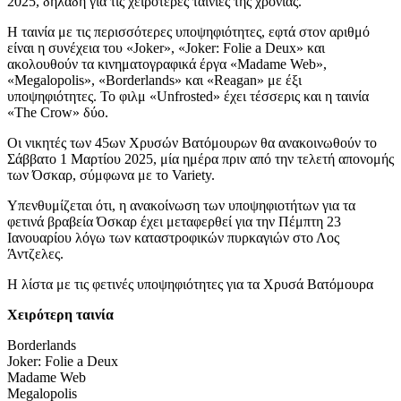
2025, δηλαδή για τις χειρότερες ταινίες της χρονιάς.
Η ταινία με τις περισσότερες υποψηφιότητες, εφτά στον αριθμό
είναι η συνέχεια του «Joker», «Joker: Folie a Deux» και
ακολουθούν τα κινηματογραφικά έργα «Madame Web»,
«Megalopolis», «Borderlands» και «Reagan» με έξι
υποψηφιότητες. Το φιλμ «Unfrosted» έχει τέσσερις και η ταινία
«The Crow» δύο.
Οι νικητές των 45ων Χρυσών Βατόμουρων θα ανακοινωθούν το
Σάββατο 1 Μαρτίου 2025, μία ημέρα πριν από την τελετή απονομής
των Όσκαρ, σύμφωνα με το Variety.
Υπενθυμίζεται ότι, η ανακοίνωση των υποψηφιοτήτων για τα
φετινά βραβεία Όσκαρ έχει μεταφερθεί για την Πέμπτη 23
Ιανουαρίου λόγω των καταστροφικών πυρκαγιών στο Λος
Άντζελες.
Η λίστα με τις φετινές υποψηφιότητες για τα Χρυσά Βατόμουρα
Χειρότερη ταινία
Borderlands
Joker: Folie a Deux
Madame Web
Megalopolis