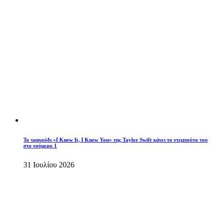
Το τραγούδι «I Knew It, I Knew You» της Taylor Swift κάνει το ντεμπούτο του
στο νούμερο 1
31 Ιουλίου 2026