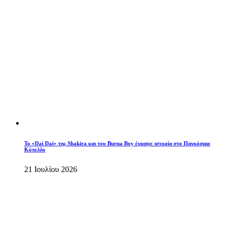
To «Dai Dai» της Shakira και του Burna Boy έγραψε ιστορία στο Παγκόσμιο
Κύπελλο
21 Ιουλίου 2026