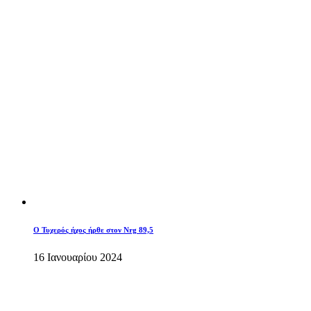
O Τυχερός ήχος ήρθε στον Nrg 89,5
16 Ιανουαρίου 2024