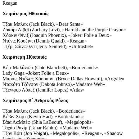
Reagan
Χειρότερος Ηθοποιός
Τζακ Μπλακ (Jack Black), «Dear Santa»
Ζάκαρι Λίβαϊ (Zachary Levi), «Harold and the Purple Crayon»
Χόακιν Φίνιξ (Joaquin Phoenix), «Joker: Folie a Deux»
Ντένις Κουέιντ (Dennis Quaid), «Reagan»
Τζέρι Σάινφελντ (Jerry Seinfeld), «Unfroshet»
Χειρότερη Ηθοποιός
Κέιτ Μπλάνσετ (Cate Blanchett), «Borderlands»
Lady Gaga «Joker: Folie a Deux»
Μπράις Ντάλας Χάουαρντ (Bryce Dallas Howard), «Argylle»
Ντακότα Τζόνσον (Dakota Johnso),«Madame Web»
Τζένιφερ Λόπεζ (Jennifer Lopez) «Atlas»
Χειρότερος Β΄ Ανδρικός Ρόλος
Τζακ Μπλακ (Jack Black), «Borderlands»
Κέβιν Χαρτ (Kevin Hart), «Borderlands»
Σάια ΛαΜπέφ (Shia LaBeouf), «Megalopolis»
Ταχάρ Ραχίμ (Tahar Rahim), «Madame Web»
Τζον Βόιτ (Jon Voight), «Megalopolis», «Reagan», «Shadow
Land» και «Strangers»