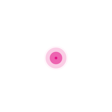
 μαζί στο νέο single «Cold
ρετανών καλλιτεχνών της pop.
δύο καλλιτεχνών ξεκίνησε την περασμένη εβδομάδα, όταν ο
ότι είναι ενθουσιασμένος για την επόμενη εβδομάδα και
Αν
έγοντας ότι ήταν κι εκείνη ενθουσιασμένη.
αστές είχαν ήδη επισημάνει ότι ήταν στα σκαριά μια
της pop.
Dua Lipa επιβεβαιώθηκε με ένα βίντεο των 10 δευτερολέπτων