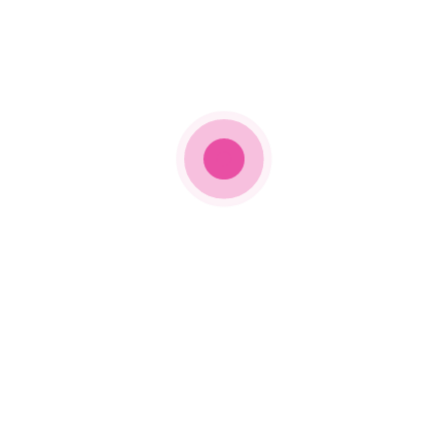
εβδομάδα είχε αφαιρεθεί η φωτογραφία του
προφίλ της.
Δείτε αυτή τη δημοσίευση στο Instagram.