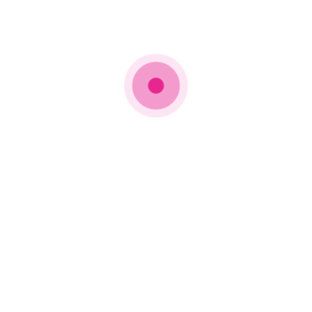
Πρόσφατα νέα
O Τυχερός ήχος ήρθε στον Nrg
89,5
16 Ιανουαρίου 2024
Το τραγούδι «I Knew It, I Knew
You» της Taylor Swift κάνει το