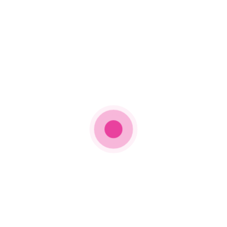
O Τυχερός ήχος ήρθε στον Nrg
89,5
16 Ιανουαρίου 2024