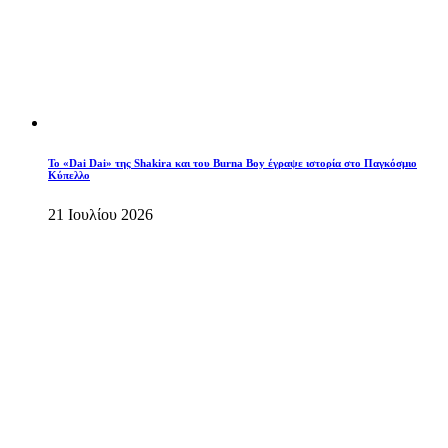
To «Dai Dai» της Shakira και του Burna Boy έγραψε ιστορία στο Παγκόσμιο
Κύπελλο
21 Ιουλίου 2026