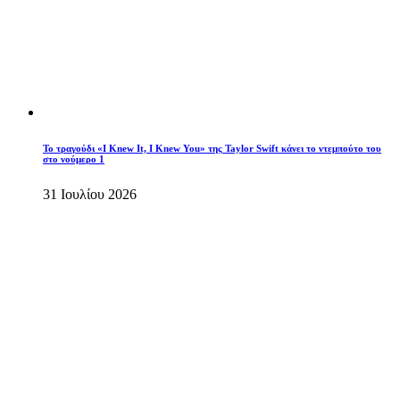
Το τραγούδι «I Knew It, I Knew You» της Taylor Swift κάνει το ντεμπούτο του
στο νούμερο 1
31 Ιουλίου 2026