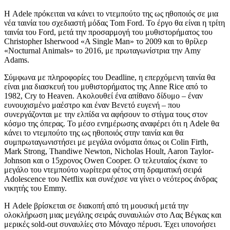
Η Adele πρόκειται να κάνει το ντεμπούτο της ως ηθοποιός σε μια
νέα ταινία του σχεδιαστή μόδας Tom Ford. Το έργο θα είναι η τρίτη
ταινία του Ford, μετά την προσαρμογή του μυθιστορήματος του
Christopher Isherwood «A Single Man» το 2009 και το θρίλερ
«Nocturnal Animals» το 2016, με πρωταγωνίστρια την Amy
Adams.
Σύμφωνα με πληροφορίες του Deadline, η επερχόμενη ταινία θα
είναι μια διασκευή του μυθιστορήματος της Anne Rice από το
1982, Cry to Heaven. Ακολουθεί ένα απίθανο δίδυμο – έναν
ευνουχισμένο μαέστρο και έναν Βενετό ευγενή – που
συνεργάζονται με την ελπίδα να αφήσουν το στίγμα τους στον
κόσμο της όπερας. Το μέσο ενημέρωσης αναφέρει ότι η Adele θα
κάνει το ντεμπούτο της ως ηθοποιός στην ταινία και θα
συμπρωταγωνιστήσει με μεγάλα ονόματα όπως οι Colin Firth,
Mark Strong, Thandiwe Newton, Nicholas Hoult, Aaron Taylor-
Johnson και ο 15χρονος Owen Cooper. Ο τελευταίος έκανε το
μεγάλο του ντεμπούτο νωρίτερα φέτος στη δραματική σειρά
Adolescence του Netflix και συνέχισε να γίνει ο νεότερος άνδρας
νικητής του Emmy.
Η Adele βρίσκεται σε διακοπή από τη μουσική μετά την
ολοκλήρωση μιας μεγάλης σειράς συναυλιών στο Λας Βέγκας και
μερικές sold-out συναυλίες στο Μόναχο πέρυσι. Έχει υπονοήσει