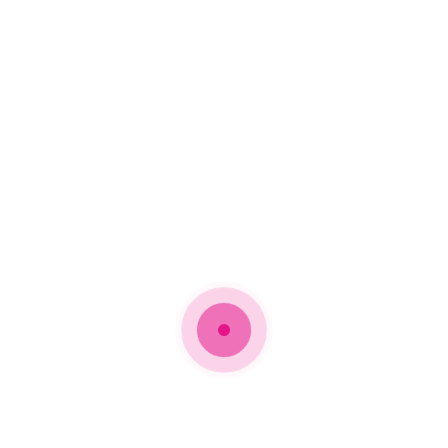
ραγούδι δεν ανοίγει τον κύκλο ενός νέου άλμπουμ του, αλλά
eaven & Hell», που κυκλοφόρησε το Σεπτέμβριο του 2020.