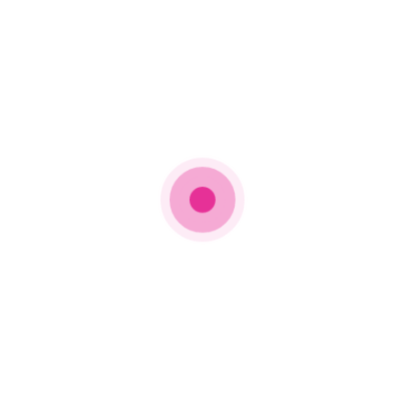
pic.twitter.com/COqeuB2Jf2
— will.i.am
(@iamwill)
July 17,
2023
Πρόσφατα νέα