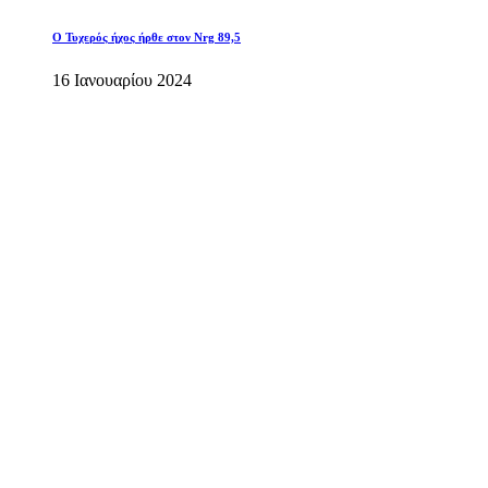
O Τυχερός ήχος ήρθε στον Nrg 89,5
16 Ιανουαρίου 2024