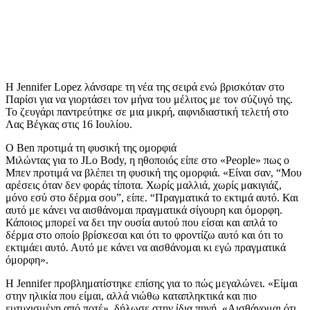
Η Jennifer Lopez λάνσαρε τη νέα της σειρά ενώ βρισκόταν στο
Παρίσι για να γιορτάσει τον μήνα του μέλιτος με τον σύζυγό της.
Το ζευγάρι παντρεύτηκε σε μια μικρή, αιφνιδιαστική τελετή στο
Λας Βέγκας στις 16 Ιουλίου.
Ο Ben προτιμά τη φυσική της ομορφιά
Μιλώντας για το JLo Body, η ηθοποιός είπε στο «People» πως ο
Μπεν προτιμά να βλέπει τη φυσική της ομορφιά. «Είναι σαν, “Μου
αρέσεις όταν δεν φοράς τίποτα. Χωρίς μαλλιά, χωρίς μακιγιάζ,
μόνο εσύ στο δέρμα σου”, είπε. “Πραγματικά το εκτιμά αυτό. Και
αυτό με κάνει να αισθάνομαι πραγματικά σίγουρη και όμορφη.
Κάποιος μπορεί να δει την ουσία αυτού που είσαι και απλά το
δέρμα στο οποίο βρίσκεσαι και ότι το φροντίζω αυτό και ότι το
εκτιμάει αυτό. Αυτό με κάνει να αισθάνομαι κι εγώ πραγματικά
όμορφη».
Η Jennifer προβληματίστηκε επίσης για το πώς μεγαλώνει. «Είμαι
στην ηλικία που είμαι, αλλά νιώθω καταπληκτικά και πιο
ευτυχισμένη από ποτέ», δήλωσε στην ίδια πηγή. «Αισθάνομαι ότι