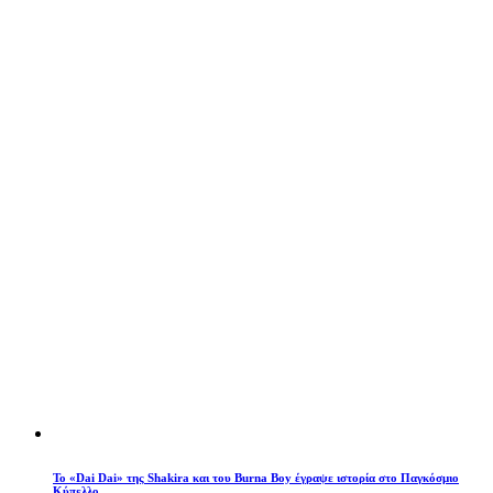
To «Dai Dai» της Shakira και του Burna Boy έγραψε ιστορία στο Παγκόσμιο
Κύπελλο