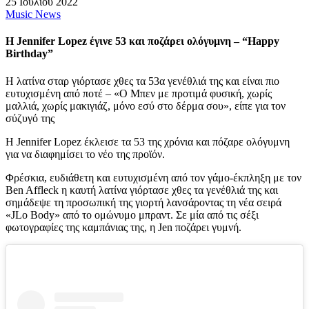
25 Ιουλίου 2022
Music News
Η Jennifer Lopez έγινε 53 και ποζάρει ολόγυμνη – “Happy
Birthday”
Η λατίνα σταρ γιόρτασε χθες τα 53α γενέθλιά της και είναι πιο
ευτυχισμένη από ποτέ – «O Μπεν με προτιμά φυσική, χωρίς
μαλλιά, χωρίς μακιγιάζ, μόνο εσύ στο δέρμα σου», είπε για τον
σύζυγό της
Η Jennifer Lopez έκλεισε τα 53 της χρόνια και πόζαρε ολόγυμνη
για να διαφημίσει το νέο της προϊόν.
Φρέσκια, ευδιάθετη και ευτυχισμένη από τον γάμο-έκπληξη με τον
Ben Affleck η καυτή λατίνα γιόρτασε χθες τα γενέθλιά της και
σημάδεψε τη προσωπική της γιορτή λανσάροντας τη νέα σειρά
«JLo Body» από το ομώνυμο μπραντ. Σε μία από τις σέξι
φωτογραφίες της καμπάνιας της, η Jen ποζάρει γυμνή.