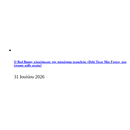
Ο Bad Bunny ολοκλήρωσε την παγκόσμια περιοδεία «Debí Tirar Más Fotos» που
έσπασε κάθε ρεκόρ!
31 Ιουλίου 2026