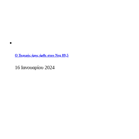
O Τυχερός ήχος ήρθε στον Nrg 89,5
16 Ιανουαρίου 2024