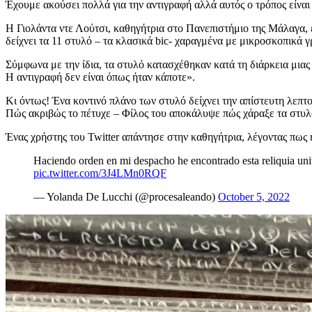
Έχουμε ακούσει πολλά για την αντιγραφή αλλά αυτός ο τρόπος είναι
Η Γιολάντα ντε Λούτσι, καθηγήτρια στο Πανεπιστήμιο της Μάλαγα, έδ
δείχνει τα 11 στυλό – τα κλασικά bic- χαραγμένα με μικροσκοπικά 
Σύμφωνα με την ίδια, τα στυλό κατασχέθηκαν κατά τη διάρκεια μιας
Η αντιγραφή δεν είναι όπως ήταν κάποτε».
Κι όντως! Ένα κοντινό πλάνο των στυλό δείχνει την απίστευτη λεπτ
Πώς ακριβώς το πέτυχε – Φίλος του αποκάλυψε πώς χάραξε τα στυλ
Ένας χρήστης του Twitter απάντησε στην καθηγήτρια, λέγοντας πως 
Haciendo orden en mi despacho he encontrado esta reliquia univ
pic.twitter.com/3J4LMn0RQF
— Yolanda De Lucchi (@procesaleando)
October 5, 2022