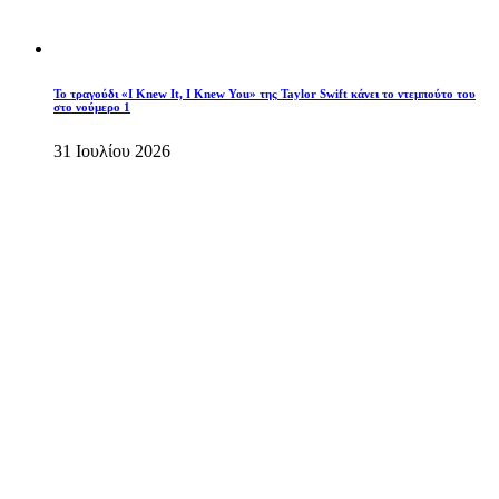
Το τραγούδι «I Knew It, I Knew You» της Taylor Swift κάνει το ντεμπούτο του
στο νούμερο 1
31 Ιουλίου 2026