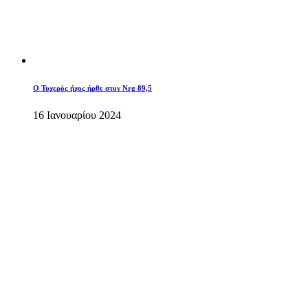
O Τυχερός ήχος ήρθε στον Nrg 89,5
16 Ιανουαρίου 2024