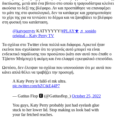
δικτύωσης, μετά από ένα βίντεο στο οποίο η τραγουδίστρια κλείνει
ακούσια το δεξί της βλέφαρο. Αν και προσπάθησε να επαναφέρει
το μάτι της στο φυσιολογικό, δεν τα κατάφερε και χρησιμοποίησε
το χέρι της για να τεντώσει το δέρμα και να ξαναβάλει το βλέφαρο
στη φυσική του κατάσταση.
@katyperrytv
KATYYYYY!
#PLAY🍄
♬ sonido
original – Katy Perry TV
Τα σχόλια στο Twitter είναι πολλά και διάφορα. Αρκετοί ήταν
εκείνοι που σχολίασαν ότι το γεγονός αυτό μπορεί να είναι
ενδεικτικό παράλυσης του προσώπου (κάτι σαν αυτό που έπαθε ο
Τζάστιν Μπίμπερ) ή ακόμη και ένα ελαφρύ εγκεφαλικό επεισόδιο.
Ωστόσο, δεν έλειψαν τα σχόλια που υπονοούσαν ότι με αυτά που
κάνει απλά θέλει να τραβήξει την προσοχή.
A Katy Perry le falló el mk ultra.
pic.twitter.com/hZCtkE44P7
— Gatitas Flop 🅴 (@Gatitasflop_)
October 25, 2022
You guys, Katy Perry probably just had eyelash glue
stuck to her lower lid. Stop making us look bad with
your far fetched reaches.