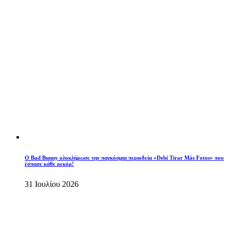
Ο Bad Bunny ολοκλήρωσε την παγκόσμια περιοδεία «Debí Tirar Más Fotos» που
έσπασε κάθε ρεκόρ!
31 Ιουλίου 2026