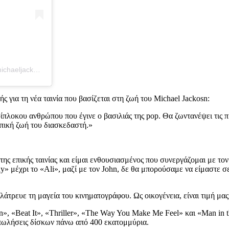
Η δημοσίευση κοινοποιήθηκε από το χρήστη Michael Jackson (@michaeljackson)
 για τη νέα ταινία που βασίζεται στη ζωή του Michael Jackosn:
ίπλοκου ανθρώπου που έγινε ο βασιλιάς της pop. Θα ζωντανέψει τις π
ωπική ζωή του διασκεδαστή.»
της επικής ταινίας και είμαι ενθουσιασμένος που συνεργάζομαι με τον
 μέχρι το «Ali», μαζί με τον John, δε θα μπορούσαμε να είμαστε σε
λάτρευε τη μαγεία του κινηματογράφου. Ως οικογένεια, είναι τιμή μα
ean», «Beat It», «Thriller», «The Way You Make Me Feel» και «Man in t
 πωλήσεις δίσκων πάνω από 400 εκατομμύρια.