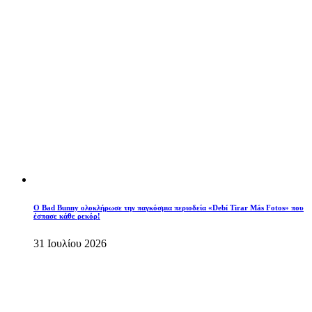
Ο Bad Bunny ολοκλήρωσε την παγκόσμια περιοδεία «Debí Tirar Más Fotos» που
έσπασε κάθε ρεκόρ!
31 Ιουλίου 2026