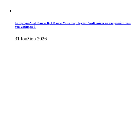
Το τραγούδι «I Knew It, I Knew You» της Taylor Swift κάνει το ντεμπούτο του
στο νούμερο 1
31 Ιουλίου 2026