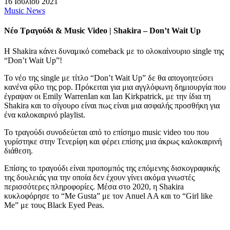
16 Ιουλίου 2021
Music News
Νέο Τραγούδι & Music Video | Shakira – Don’t Wait Up
Η Shakira κάνει δυναμικό comeback με το ολοκαίνουριο single της
“Don’t Wait Up”!
Το νέο της single με τίτλο “Don’t Wait Up” δε θα απογοητεύσει
κανένα φίλο της pop. Πρόκειται για μια αγγλόφωνη δημιουργία που
έγραψαν οι Emily WarrenIan και Ian Kirkpatrick, με την ίδια τη
Shakira και το σίγουρο είναι πως είναι μια ασφαλής προσθήκη για
ένα καλοκαιρινό playlist.
To τραγούδι συνοδεύεται από το επίσημο music video του που
γυρίστηκε στην Τενερίφη και φέρει επίσης μια άκρως καλοκαιρινή
διάθεση.
Επίσης το τραγούδι είναι προπομπός της επόμενης δισκογραφικής
της δουλειάς για την οποία δεν έχουν γίνει ακόμα γνωστές
περισσότερες πληροφορίες. Μέσα στο 2020, η Shakira
κυκλοφόρησε το “Me Gusta” με τον Anuel AA και το “Girl like
Me” με τους Black Eyed Peas.