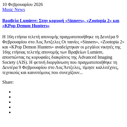
10 Φεβρουαρίου 2026
Music News
Βραβεία Lumiere: Στην κορυφή «Sinners», «Zootopia 2» και
«KPop Demon Hunters»
Η 16η ετήσια τελετή απονομής πραγματοποιήθηκε τη Δευτέρα 9
Φεβρουαρίου στο Λος Άντζελες Οι ταινίες «Sinners», «Zootopia 2»
και «KPop Demon Hunters» αναδείχτηκαν οι μεγάλοι νικητές της
16ης ετήσιας τελετής απονομής των Βραβείων Lumiere,
αποσπώντας τις κορυφαίες διακρίσεις της Advanced Imaging
Society (AIS). Η φετινή διοργάνωση που πραγματοποιήθηκε τη
Δευτέρα 9 Φεβρουαρίου στο Λος Άντζελες, τίμησε καλλιτέχνες,
τεχνικούς και καινοτόμους που συνεχίζουν...
Share: