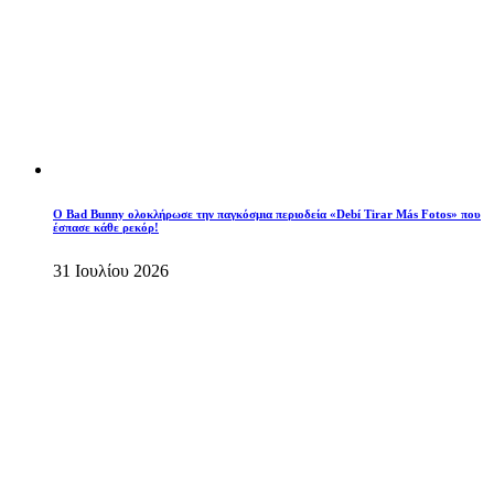
Ο Bad Bunny ολοκλήρωσε την παγκόσμια περιοδεία «Debí Tirar Más Fotos» που
έσπασε κάθε ρεκόρ!
31 Ιουλίου 2026