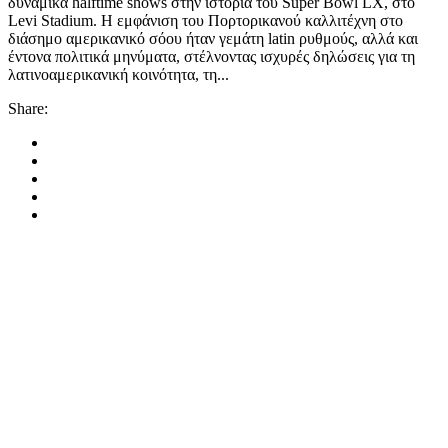
δυναμικά halftime shows στην ιστορία του Super Bowl LX, στο
Levi Stadium. Η εμφάνιση του Πορτορικανού καλλιτέχνη στο
διάσημο αμερικανικό σόου ήταν γεμάτη latin ρυθμούς, αλλά και
έντονα πολιτικά μηνύματα, στέλνοντας ισχυρές δηλώσεις για τη
λατινοαμερικανική κοινότητα, τη...
Share: