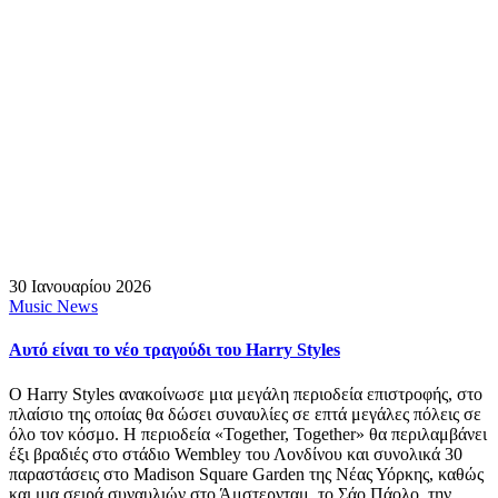
30 Ιανουαρίου 2026
Music News
Aυτό είναι το νέο τραγούδι του Harry Styles
Ο Harry Styles ανακοίνωσε μια μεγάλη περιοδεία επιστροφής, στο
πλαίσιο της οποίας θα δώσει συναυλίες σε επτά μεγάλες πόλεις σε
όλο τον κόσμο. Η περιοδεία «Together, Together» θα περιλαμβάνει
έξι βραδιές στο στάδιο Wembley του Λονδίνου και συνολικά 30
παραστάσεις στο Madison Square Garden της Νέας Υόρκης, καθώς
και μια σειρά συναυλιών στο Άμστερνταμ, το Σάο Πάολο, την