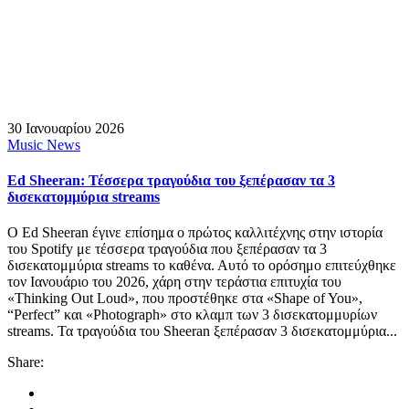
30 Ιανουαρίου 2026
Music News
Ed Sheeran: Τέσσερα τραγούδια του ξεπέρασαν τα 3
δισεκατομμύρια streams
Ο Ed Sheeran έγινε επίσημα ο πρώτος καλλιτέχνης στην ιστορία
του Spotify με τέσσερα τραγούδια που ξεπέρασαν τα 3
δισεκατομμύρια streams το καθένα. Αυτό το ορόσημο επιτεύχθηκε
τον Ιανουάριο του 2026, χάρη στην τεράστια επιτυχία του
«Thinking Out Loud», που προστέθηκε στα «Shape of You»,
“Perfect” και «Photograph» στο κλαμπ των 3 δισεκατομμυρίων
streams. Τα τραγούδια του Sheeran ξεπέρασαν 3 δισεκατομμύρια...
Share: