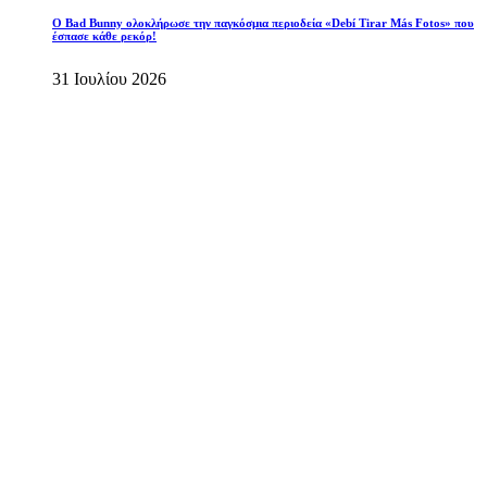
Ο Bad Bunny ολοκλήρωσε την παγκόσμια περιοδεία «Debí Tirar Más Fotos» που
έσπασε κάθε ρεκόρ!
31 Ιουλίου 2026