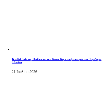
To «Dai Dai» της Shakira και του Burna Boy έγραψε ιστορία στο Παγκόσμιο
Κύπελλο
21 Ιουλίου 2026