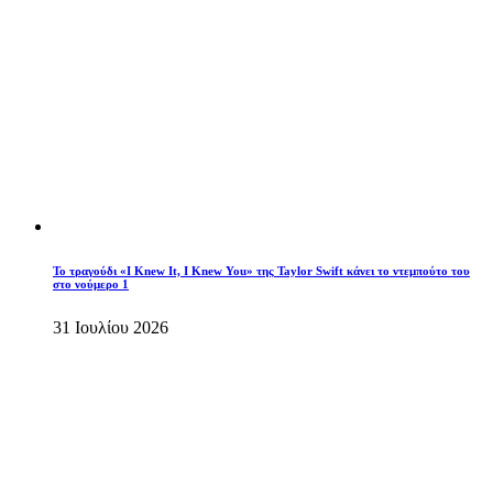
Το τραγούδι «I Knew It, I Knew You» της Taylor Swift κάνει το ντεμπούτο του
στο νούμερο 1
31 Ιουλίου 2026