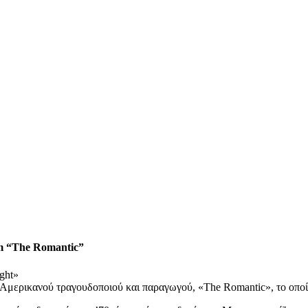
um “The Romantic”
ght»
υ Αμερικανού τραγουδοποιού και παραγωγού, «The Romantic», το οπ