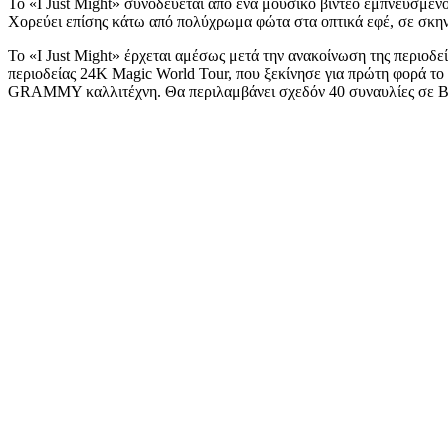
Το «I Just Might» συνοδεύεται από ένα μουσικό βίντεο εμπνευσμένο
Χορεύει επίσης κάτω από πολύχρωμα φώτα στα οπτικά εφέ, σε σκηνο
Το «I Just Might» έρχεται αμέσως μετά την ανακοίνωση της περιοδεί
περιοδείας 24K Magic World Tour, που ξεκίνησε για πρώτη φορά το 
GRAMMY καλλιτέχνη. Θα περιλαμβάνει σχεδόν 40 συναυλίες σε Βόρε