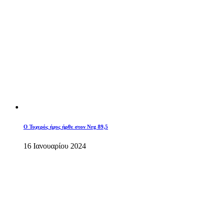
O Τυχερός ήχος ήρθε στον Nrg 89,5
16 Ιανουαρίου 2024