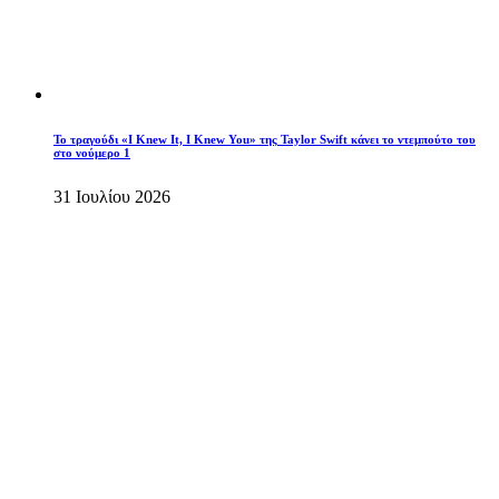
Το τραγούδι «I Knew It, I Knew You» της Taylor Swift κάνει το ντεμπούτο του
στο νούμερο 1
31 Ιουλίου 2026