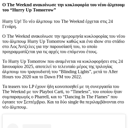
Ο The Weeknd ανακοίνωσε την κυκλοφορία του νέου άλμπουμ
του “Hurry Up Tomorrow”
Hurry Up! To νέο άλμπουμ του The Weeknd έρχεται στις 24
Γενάρη.
O The Weeknd ανακοίνωσε την ημερομηνία κυκλοφορίας του νέου
του άλμπουμ Hurry Up Tomorrow καθώς και ένα show στο στάδιο
στο Λος Άντζελες για την παρουσίασή του, το οποίο
προγραμματίζεται για τις αρχές του επόμενου έτους.
Το Hurry Up Tomorrow που αναμένεται να κυκλοφορήσει στις 24
Ιανουαρίου 2025, αποτελεί το τελευταίο μέρος της τριλογίας
άλμπουμ του τραγουδιστή του “Blinding Lights”, μετά το After
Hours του 2020 και το Dawn FM του 2022.
Τα teasers του LP έχουν ήδη κοινοποιηθεί με τη συνεργασία του
The Weeknd με τον Playboi Carti, το “Timeless”, του οποίου ήταν
συμπαραγωγός ο Pharrell, και το “Dancing In The Flames” που
έφτασε τον Σεπτέμβριο. Και τα δύο single θα περιλαμβάνονται στο
νέο άλμπουμ.