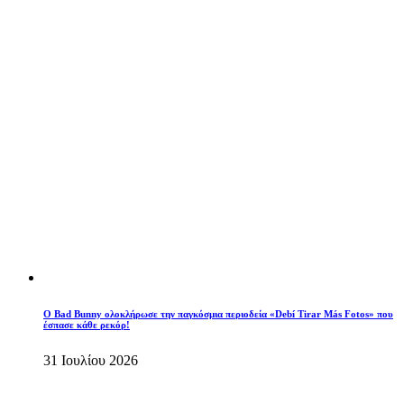
Ο Bad Bunny ολοκλήρωσε την παγκόσμια περιοδεία «Debí Tirar Más Fotos» που
έσπασε κάθε ρεκόρ!
31 Ιουλίου 2026