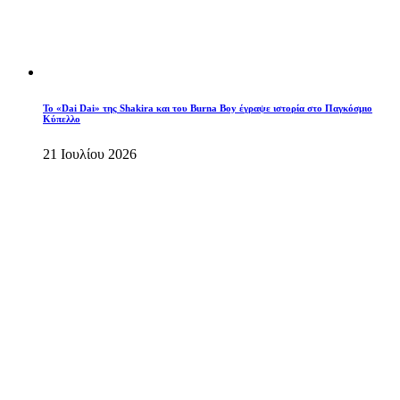
To «Dai Dai» της Shakira και του Burna Boy έγραψε ιστορία στο Παγκόσμιο
Κύπελλο
21 Ιουλίου 2026