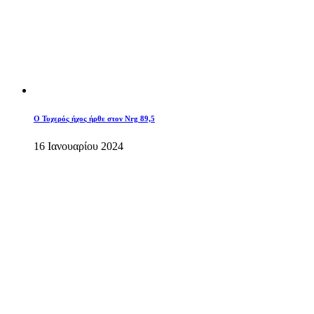
O Τυχερός ήχος ήρθε στον Nrg 89,5
16 Ιανουαρίου 2024