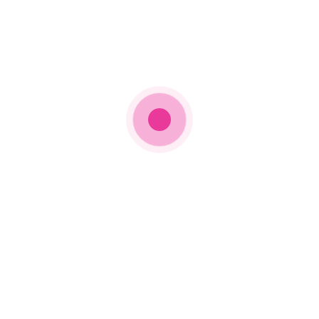
Πρόσφατα νέα
O Τυχερός ήχος ήρθε στον Nrg
89,5
16 Ιανουαρίου 2024