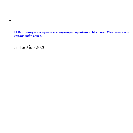
Ο Bad Bunny ολοκλήρωσε την παγκόσμια περιοδεία «Debí Tirar Más Fotos» που
έσπασε κάθε ρεκόρ!
31 Ιουλίου 2026