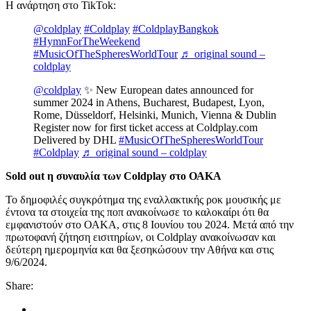
Η ανάρτηση στο TikTok:
@coldplay
#Coldplay
#ColdplayBangkok
#HymnForTheWeekend
#MusicOfTheSpheresWorldTour
♬ original sound –
coldplay
@coldplay
✨ New European dates announced for
summer 2024 in Athens, Bucharest, Budapest, Lyon,
Rome, Düsseldorf, Helsinki, Munich, Vienna & Dublin
Register now for first ticket access at Coldplay.com
Delivered by DHL
#MusicOfTheSpheresWorldTour
#Coldplay
♬ original sound – coldplay
Sold out η συναυλία των Coldplay στο ΟΑΚΑ
Το δημοφιλές συγκρότημα της εναλλακτικής ροκ μουσικής με
έντονα τα στοιχεία της ποπ ανακοίνωσε το καλοκαίρι ότι θα
εμφανιστούν στο ΟΑΚΑ, στις 8 Ιουνίου του 2024. Μετά από την
πρωτοφανή ζήτηση εισιτηρίων, οι Coldplay ανακοίνωσαν και
δεύτερη ημερομηνία και θα ξεσηκώσουν την Αθήνα και στις
9/6/2024.
Share: