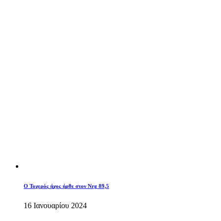
O Τυχερός ήχος ήρθε στον Nrg 89,5
16 Ιανουαρίου 2024