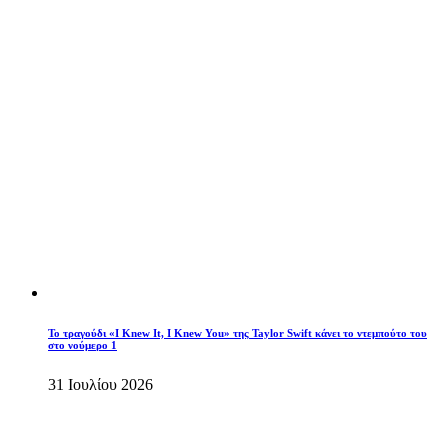
Το τραγούδι «I Knew It, I Knew You» της Taylor Swift κάνει το ντεμπούτο του
στο νούμερο 1
31 Ιουλίου 2026