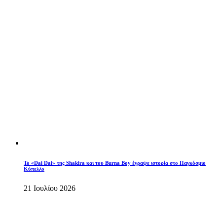
To «Dai Dai» της Shakira και του Burna Boy έγραψε ιστορία στο Παγκόσμιο
Κύπελλο
21 Ιουλίου 2026