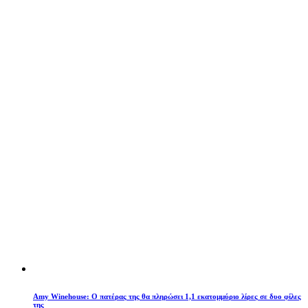
Amy Winehouse: Ο πατέρας της θα πληρώσει 1,1 εκατομμύριο λίρες σε δυο φίλες
της