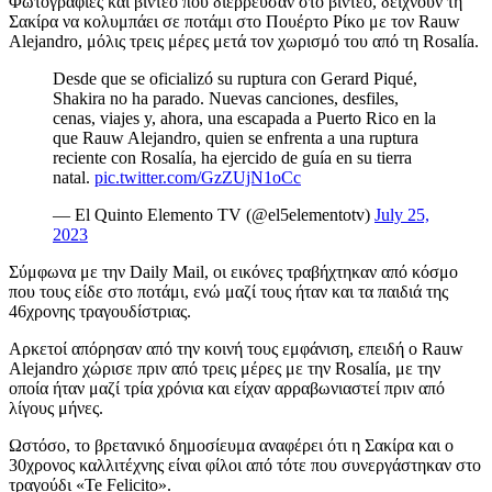
Φωτογραφίες και βίντεο που διέρρευσαν στο βίντεο, δείχνουν τη
Σακίρα να κολυμπάει σε ποτάμι στο Πουέρτο Ρίκο με τον Rauw
Alejandro, μόλις τρεις μέρες μετά τον χωρισμό του από τη Rosalía.
Desde que se oficializó su ruptura con Gerard Piqué,
Shakira no ha parado. Nuevas canciones, desfiles,
cenas, viajes y, ahora, una escapada a Puerto Rico en la
que Rauw Alejandro, quien se enfrenta a una ruptura
reciente con Rosalía, ha ejercido de guía en su tierra
natal.
pic.twitter.com/GzZUjN1oCc
— El Quinto Elemento TV (@el5elementotv)
July 25,
2023
Σύμφωνα με την Daily Mail, οι εικόνες τραβήχτηκαν από κόσμο
που τους είδε στο ποτάμι, ενώ μαζί τους ήταν και τα παιδιά της
46χρονης τραγουδίστριας.
Αρκετοί απόρησαν από την κοινή τους εμφάνιση, επειδή ο Rauw
Alejandro χώρισε πριν από τρεις μέρες με την Rosalía, με την
οποία ήταν μαζί τρία χρόνια και είχαν αρραβωνιαστεί πριν από
λίγους μήνες.
Ωστόσο, το βρετανικό δημοσίευμα αναφέρει ότι η Σακίρα και ο
30χρονος καλλιτέχνης είναι φίλοι από τότε που συνεργάστηκαν στο
τραγούδι «Te Felicito».