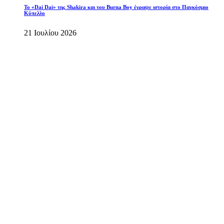
To «Dai Dai» της Shakira και του Burna Boy έγραψε ιστορία στο Παγκόσμιο
Κύπελλο
21 Ιουλίου 2026