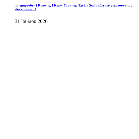
Το τραγούδι «I Knew It, I Knew You» της Taylor Swift κάνει το ντεμπούτο του
στο νούμερο 1
31 Ιουλίου 2026