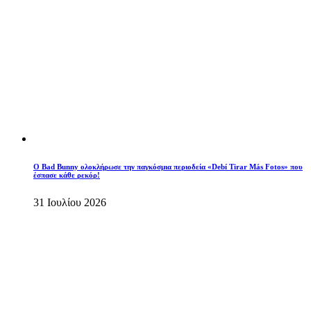
Ο Bad Bunny ολοκλήρωσε την παγκόσμια περιοδεία «Debí Tirar Más Fotos» που
έσπασε κάθε ρεκόρ!
31 Ιουλίου 2026