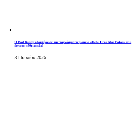
Ο Bad Bunny ολοκλήρωσε την παγκόσμια περιοδεία «Debí Tirar Más Fotos» που
έσπασε κάθε ρεκόρ!
31 Ιουλίου 2026