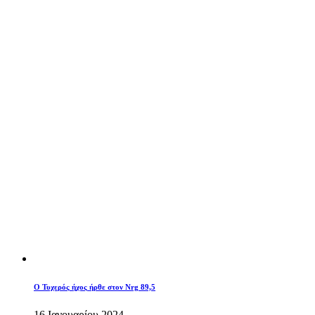
O Τυχερός ήχος ήρθε στον Nrg 89,5
16 Ιανουαρίου 2024